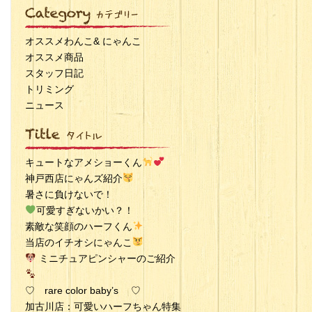
オススメわんこ& にゃんこ
オススメ商品
スタッフ日記
トリミング
ニュース
キュートなアメショーくん
神戸西店にゃんズ紹介
暑さに負けないで！
可愛すぎないかい？！
素敵な笑顔のハーフくん
当店のイチオシにゃんこ
ミニチュアピンシャーのご紹介
♡ rare color baby’s ♡
加古川店：可愛いハーフちゃん特集