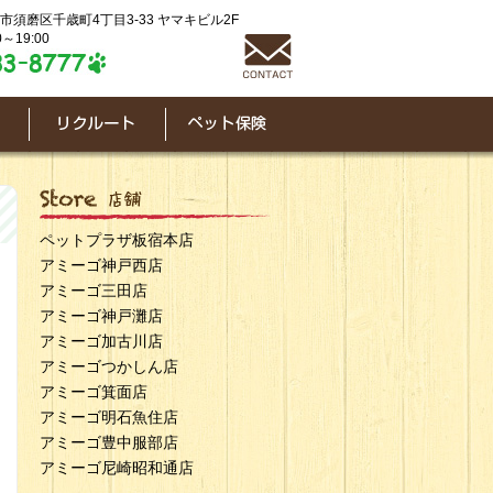
神戸市須磨区千歳町4丁目3-33 ヤマキビル2F
～19:00
ペットプラザ板宿本店
アミーゴ神戸西店
アミーゴ三田店
アミーゴ神戸灘店
アミーゴ加古川店
アミーゴつかしん店
アミーゴ箕面店
アミーゴ明石魚住店
アミーゴ豊中服部店
アミーゴ尼崎昭和通店