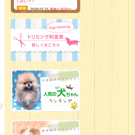
いかい？！
2026.07.21
素敵な笑顔の
ハーフくん
2026.07.18
当店のイチオ
シにゃんこ
2026.07.15
ミニチュア
ピンシャーのご紹介
2026.07.12
♡ rare color
baby’s ♡
2026.07.09
加古川店：可
愛いハーフちゃん特集
2026.07.06
新入生紹介
2026.07.03
ちびっこワン
コ
2026.07.01
ダラダラな猫
スタッフ
2026.06.27
新入生
2026.06.24
人懐っこすぎ
なわんちゃんず