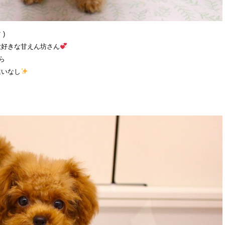
)
大好きな甘えん坊さん
ら
違いなし