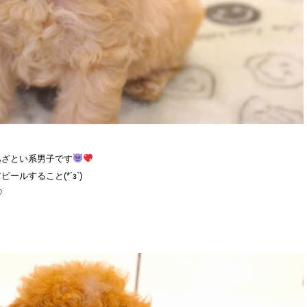
あざとい系男子です
ルすること(*´з`)
♡