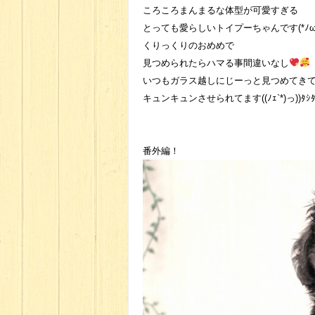
ころころまんまるな体型が可愛すぎる
とっても愛らしいトイプーちゃんです(*ﾉω
くりっくりのおめめで
見つめられたらハマる事間違いなし
いつもガラス越しにじーっと見つめてき
キュンキュンさせられてます((ﾉｪ`*)っ))ﾀｼﾀ
番外編！