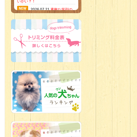
いかい？！
2026.07.21
素敵な笑顔の
ハーフくん
2026.07.18
当店のイチオ
シにゃんこ
2026.07.15
ミニチュア
ピンシャーのご紹介
2026.07.12
♡ rare color
baby’s ♡
2026.07.09
加古川店：可
愛いハーフちゃん特集
2026.07.06
新入生紹介
2026.07.03
ちびっこワン
コ
2026.07.01
ダラダラな猫
スタッフ
2026.06.27
新入生
2026.06.24
人懐っこすぎ
なわんちゃんず