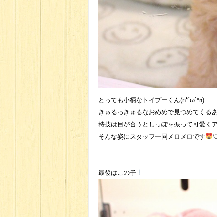
とっても小柄なトイプーくん(n*´ω`*n)
きゅるっきゅるなおめめで見つめてくる
特技は目が合うとしっぽを振って可愛くアピー
そんな姿にスタッフ一同メロメロです
最後はこの子