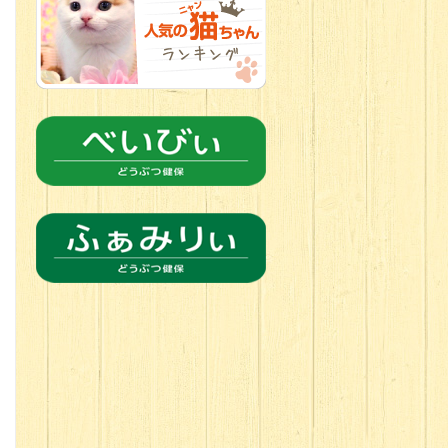
2026.06.21
転入生のご紹
介(*ﾉωﾉ)