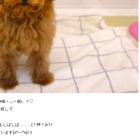
◍＞◡＜◍)。✧♡
仲良しで
しばしば．．．(〃艸〃)ﾑﾌｯ
す(o^―^o)ﾆｺ