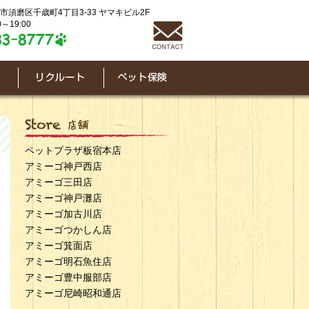
神戸市須磨区千歳町4丁目3-33 ヤマキビル2F
～19:00
ペットプラザ板宿本店
アミーゴ神戸西店
アミーゴ三田店
アミーゴ神戸灘店
アミーゴ加古川店
アミーゴつかしん店
アミーゴ箕面店
アミーゴ明石魚住店
アミーゴ豊中服部店
アミーゴ尼崎昭和通店