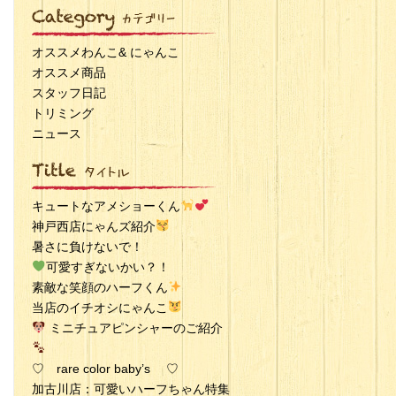
オススメわんこ& にゃんこ
オススメ商品
スタッフ日記
トリミング
ニュース
キュートなアメショーくん
神戸西店にゃんズ紹介
暑さに負けないで！
可愛すぎないかい？！
素敵な笑顔のハーフくん
当店のイチオシにゃんこ
ミニチュアピンシャーのご紹介
♡ rare color baby’s ♡
加古川店：可愛いハーフちゃん特集