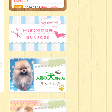
いかい？！
2026.07.21
素敵な笑顔の
ハーフくん
2026.07.18
当店のイチオ
シにゃんこ
2026.07.15
ミニチュア
ピンシャーのご紹介
2026.07.12
♡ rare color
baby’s ♡
2026.07.09
加古川店：可
愛いハーフちゃん特集
2026.07.06
新入生紹介
2026.07.03
ちびっこワン
コ
2026.07.01
ダラダラな猫
スタッフ
2026.06.27
新入生
2026.06.24
人懐っこすぎ
なわんちゃんず