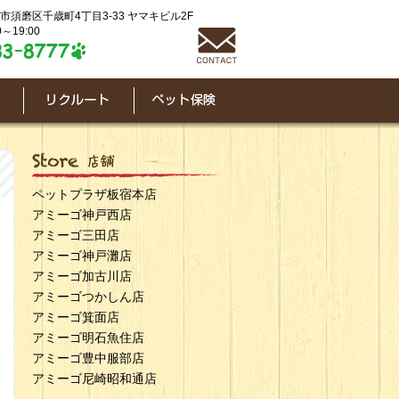
神戸市須磨区千歳町4丁目3-33 ヤマキビル2F
～19:00
ペットプラザ板宿本店
アミーゴ神戸西店
アミーゴ三田店
アミーゴ神戸灘店
アミーゴ加古川店
アミーゴつかしん店
アミーゴ箕面店
アミーゴ明石魚住店
アミーゴ豊中服部店
アミーゴ尼崎昭和通店