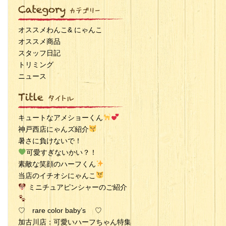
オススメわんこ& にゃんこ
オススメ商品
スタッフ日記
トリミング
ニュース
キュートなアメショーくん
神戸西店にゃんズ紹介
暑さに負けないで！
可愛すぎないかい？！
素敵な笑顔のハーフくん
当店のイチオシにゃんこ
ミニチュアピンシャーのご紹介
♡ rare color baby’s ♡
加古川店：可愛いハーフちゃん特集