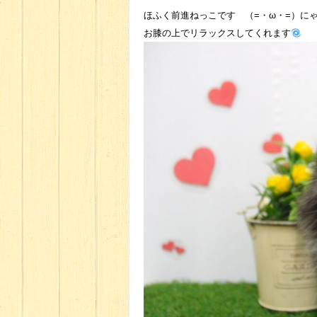
ほふく前進ねっこです （=・ω・=）にゃ
お膝の上でリラックスしてくれます