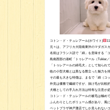
コトン・ド・テュレアール(ホワイト)
1
元々は、アフリカ大陸南東沖のマダガス
名前はフランス語で「綿」を意味する「コト
島南西部の港町「トゥレアール（Tuléar／現
「トゥレアールの綿毛犬」として知られ
他の小型犬種とは異なる際立った魅力を
その最も大きな特徴は、まるで「綿（コ
外見は優雅で繊細ですが、抜け毛が比較
犬種としての手入れ方法は特有な注意が
コトン・ド・テュレアールの被毛は極め
ふんわりとしたボリューム感があり、風
ペットプラザ神戸灘店でしか見られない