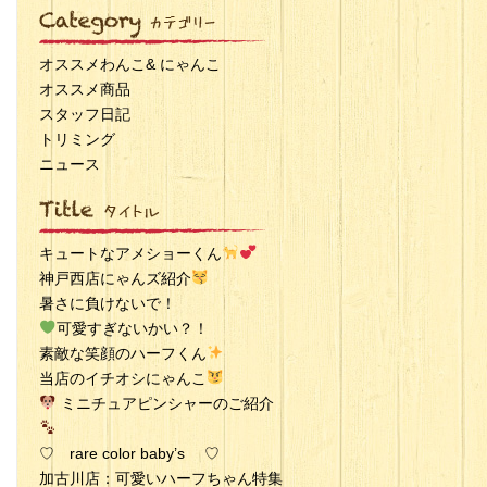
オススメわんこ& にゃんこ
オススメ商品
スタッフ日記
トリミング
ニュース
キュートなアメショーくん
神戸西店にゃんズ紹介
暑さに負けないで！
可愛すぎないかい？！
素敵な笑顔のハーフくん
当店のイチオシにゃんこ
ミニチュアピンシャーのご紹介
♡ rare color baby’s ♡
加古川店：可愛いハーフちゃん特集