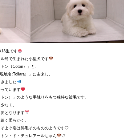
1/13生です
カル島で生まれた小型犬です
ン（Coton）」と、
地名:Toliara）」に由来し、
てきました
持っています
ットン）」のような手触りをもつ独特な被毛です。
的少なく、
必要となります
て細く柔らかく、
にそよぐ姿は綿毛そのもののようです♡
コトン・ド・テュレアールちゃん
♡