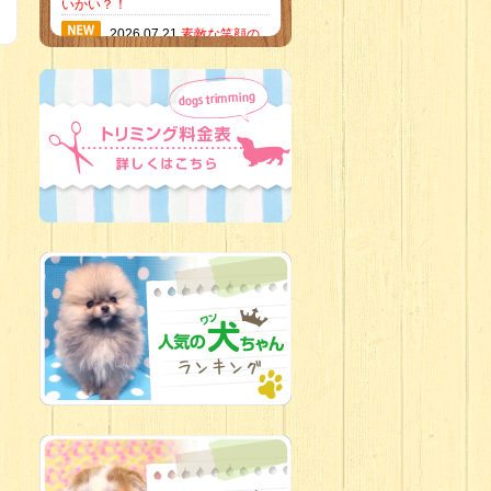
いかい？！
2026.07.21
素敵な笑顔の
ハーフくん
2026.07.18
当店のイチオ
シにゃんこ
2026.07.15
ミニチュア
ピンシャーのご紹介
2026.07.12
♡ rare color
baby’s ♡
2026.07.09
加古川店：可
愛いハーフちゃん特集
2026.07.06
新入生紹介
2026.07.03
ちびっこワン
コ
2026.07.01
ダラダラな猫
スタッフ
2026.06.27
新入生
2026.06.24
人懐っこすぎ
なわんちゃんず