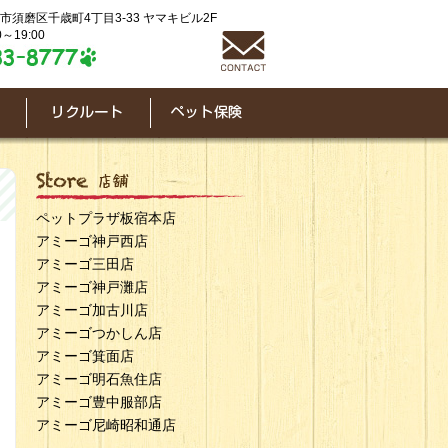
神戸市須磨区千歳町4丁目3-33 ヤマキビル2F
～19:00
ペットプラザ板宿本店
アミーゴ神戸西店
アミーゴ三田店
アミーゴ神戸灘店
アミーゴ加古川店
アミーゴつかしん店
アミーゴ箕面店
アミーゴ明石魚住店
アミーゴ豊中服部店
アミーゴ尼崎昭和通店