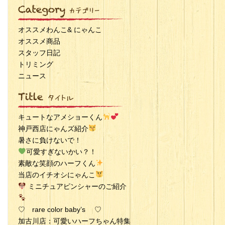
オススメわんこ& にゃんこ
オススメ商品
スタッフ日記
トリミング
ニュース
キュートなアメショーくん
神戸西店にゃんズ紹介
暑さに負けないで！
可愛すぎないかい？！
素敵な笑顔のハーフくん
当店のイチオシにゃんこ
ミニチュアピンシャーのご紹介
♡ rare color baby’s ♡
加古川店：可愛いハーフちゃん特集