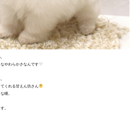
わ。
うなやわらかさなんです
ん。
きてくれる甘えん坊さん
らな瞳。
…
ます。
、