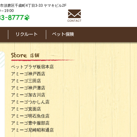
神戸市須磨区千歳町4丁目3-33 ヤマキビル2F
～19:00
ペットプラザ板宿本店
アミーゴ神戸西店
アミーゴ三田店
アミーゴ神戸灘店
アミーゴ加古川店
アミーゴつかしん店
アミーゴ箕面店
アミーゴ明石魚住店
アミーゴ豊中服部店
アミーゴ尼崎昭和通店