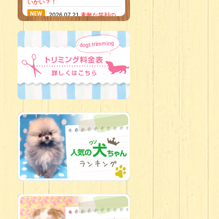
いかい？！
2026.07.21
素敵な笑顔の
ハーフくん
2026.07.18
当店のイチオ
シにゃんこ
2026.07.15
ミニチュア
ピンシャーのご紹介
2026.07.12
♡ rare color
baby’s ♡
2026.07.09
加古川店：可
愛いハーフちゃん特集
2026.07.06
新入生紹介
2026.07.03
ちびっこワン
コ
2026.07.01
ダラダラな猫
スタッフ
2026.06.27
新入生
2026.06.24
人懐っこすぎ
なわんちゃんず