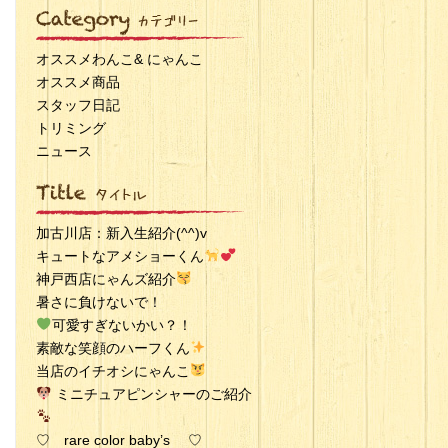
オススメわんこ& にゃんこ
オススメ商品
スタッフ日記
トリミング
ニュース
加古川店：新入生紹介(^^)v
キュートなアメショーくん
神戸西店にゃんズ紹介
暑さに負けないで！
可愛すぎないかい？！
素敵な笑顔のハーフくん
当店のイチオシにゃんこ
ミニチュアピンシャーのご紹介
♡ rare color baby’s ♡