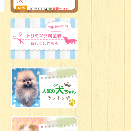
いで！
2026.07.24
可愛すぎな
いかい？！
2026.07.21
素敵な笑顔の
ハーフくん
2026.07.18
当店のイチオ
シにゃんこ
2026.07.15
ミニチュア
ピンシャーのご紹介
2026.07.12
♡ rare color
baby’s ♡
2026.07.09
加古川店：可
愛いハーフちゃん特集
2026.07.06
新入生紹介
2026.07.03
ちびっこワン
コ
2026.07.01
ダラダラな猫
スタッフ
2026.06.27
新入生