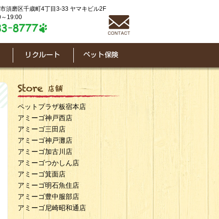
神戸市須磨区千歳町4丁目3-33 ヤマキビル2F
～19:00
ペットプラザ板宿本店
アミーゴ神戸西店
アミーゴ三田店
アミーゴ神戸灘店
アミーゴ加古川店
アミーゴつかしん店
アミーゴ箕面店
アミーゴ明石魚住店
アミーゴ豊中服部店
アミーゴ尼崎昭和通店