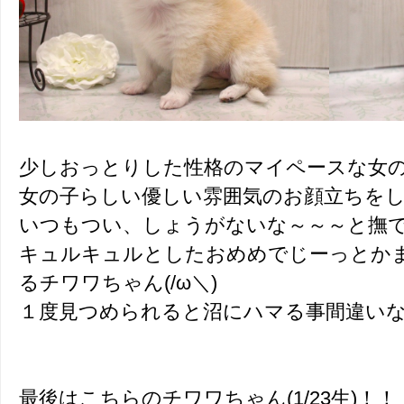
少しおっとりした性格のマイペースな女の子(
女の子らしい優しい雰囲気のお顔立ちをして
いつもつい、しょうがないな～～～と撫
キュルキュルとしたおめめでじーっとか
るチワワちゃん(/ω＼)
１度見つめられると沼にハマる事間違い
最後はこちらのチワワちゃん(1/23生)！！