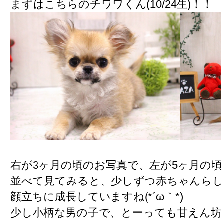
まずはこちらのチワワくん(10/24生)！！
右が3ヶ月の頃のお写真で、左が5ヶ月の
並べて見てみると、少しずつ赤ちゃんら
顔立ちに成長していますね(*´ω｀*)
少し小柄な男の子で、とーっても甘えん