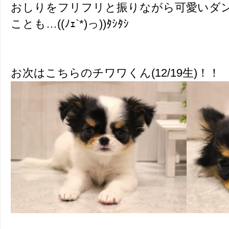
おしりをフリフリと振りながら可愛いダ
ことも…((ﾉｪ`*)っ))ﾀｼﾀｼ
お次はこちらのチワワくん(12/19生)！！