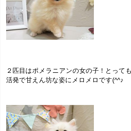
２匹目はポメラニアンの女の子！とって
活発で甘えん坊な姿にメロメロです(^^♪