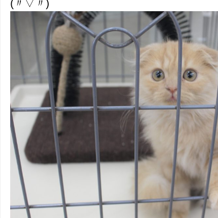
(〃▽〃)