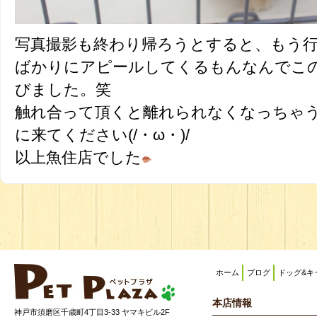
写真撮影も終わり帰ろうとすると、もう
ばかりにアピールしてくるもんなんでこ
びました。笑
触れ合って頂くと離れられなくなっちゃ
に来てください(/・ω・)/
以上魚住店でした
ホーム
ブログ
ドッグ&キ
本店情報
神戸市須磨区千歳町4丁目3-33 ヤマキビル2F