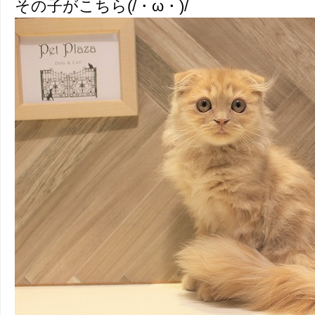
その子がこちら(/・ω・)/