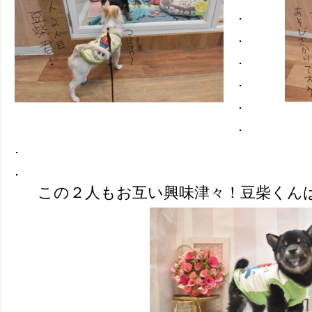
.
.
.
.
.
.
.
.
この２人もお互い興味津々！豆柴くん