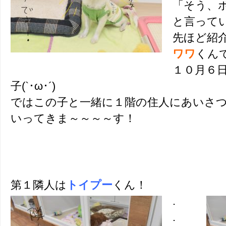
「そう、
と言って
先ほど紹
ワワ
くん
１０月６
子(`･ω･´)
ではこの子と一緒に１階の住人にあいさ
いってきま～～～～す！
第１隣人は
トイプー
くん！
.
.