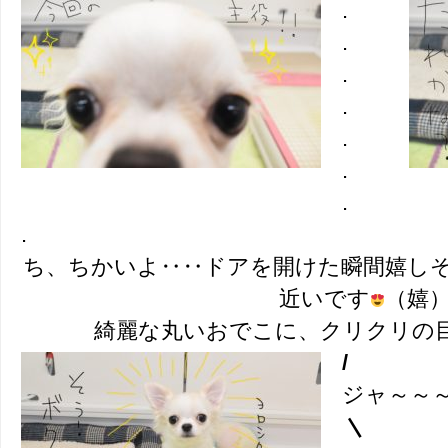
.
.
.
.
.
.
.
.
ち、ちかいよ‥‥ドアを開けた瞬間嬉し
近いです
（嬉
綺麗な丸いおでこに、クリクリの
/
ジャ～～
＼