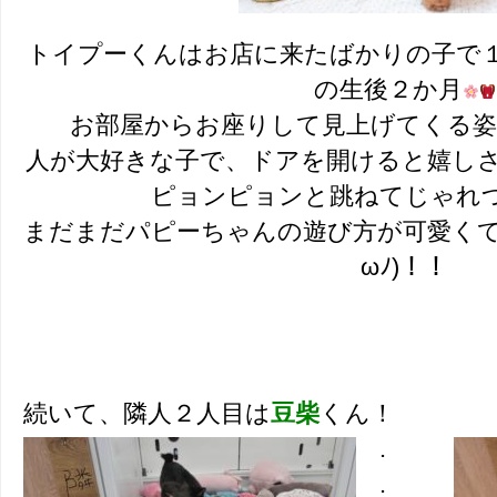
トイプーくんはお店に来たばかりの子で
の生後２か月
お部屋からお座りして見上げてくる
人が大好きな子で、ドアを開けると嬉し
ピョンピョンと跳ねてじゃれ
まだまだパピーちゃんの遊び方が可愛くて
ωﾉ)！！
続いて、隣人２人目は
豆柴
くん！
.
.