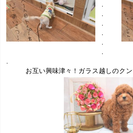
.
.
.
.
.
.
.
お互い興味津々！ガラス越しのク