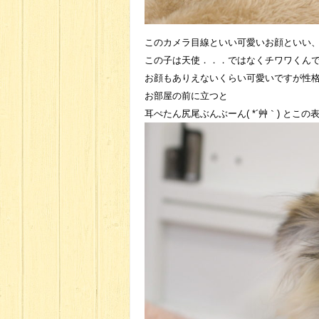
このカメラ目線といい可愛いお顔といい
この子は天使．．．ではなくチワワくんです(
お顔もありえないくらい可愛いですが性
お部屋の前に立つと
耳ぺたん尻尾ぶんぶーん( *´艸｀) とこの