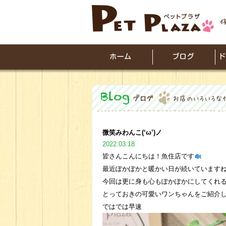
微笑みわんこ(‘ω’)ノ
2022.03.18
皆さんこんにちは！魚住店です
最近ぽかぽかと暖かい日が続いています
今回は更に身も心もぽかぽかにしてくれ
とっておきの可愛いワンちゃんをご紹介して
ではでは早速