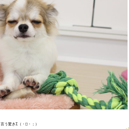
言う驚きΣ（・□・；）