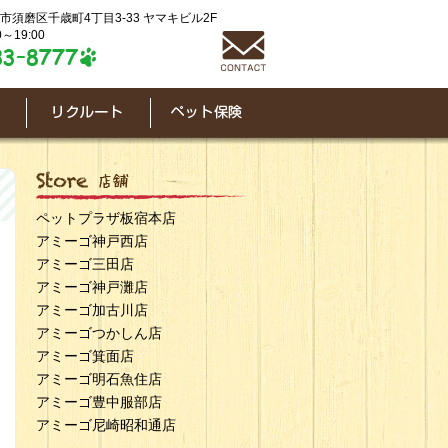
神戸市須磨区千歳町4丁目3-33 ヤマキビル2F
～19:00
ペットプラザ板宿本店
アミーゴ神戸西店
アミーゴ三田店
アミーゴ神戸灘店
アミーゴ加古川店
アミーゴつかしん店
アミーゴ箕面店
アミーゴ明石魚住店
アミーゴ豊中服部店
アミーゴ尼崎昭和通店