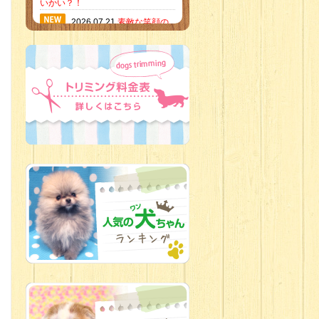
いかい？！
2026.07.21
素敵な笑顔の
ハーフくん
2026.07.18
当店のイチオ
シにゃんこ
2026.07.15
ミニチュア
ピンシャーのご紹介
2026.07.12
♡ rare color
baby’s ♡
2026.07.09
加古川店：可
愛いハーフちゃん特集
2026.07.06
新入生紹介
2026.07.03
ちびっこワン
コ
2026.07.01
ダラダラな猫
スタッフ
2026.06.27
新入生
2026.06.24
人懐っこすぎ
なわんちゃんず