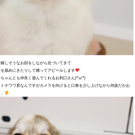
で嬉しそうなお顔をしながら近づいてきて
手を舐めにきたりして構ってアピールします
ゃんとも仲良く遊んでくれるお利口さん(*’ω’*)
クトチワワ君なんですがカメラを向けると口角を少し上げながら何故だかお
、、