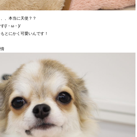
、、、本当に天使？？
/・ω・)/
格もとにかく可愛いんです！
表情