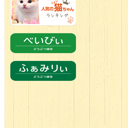
2026.06.21
転入生のご紹
介(*ﾉωﾉ)