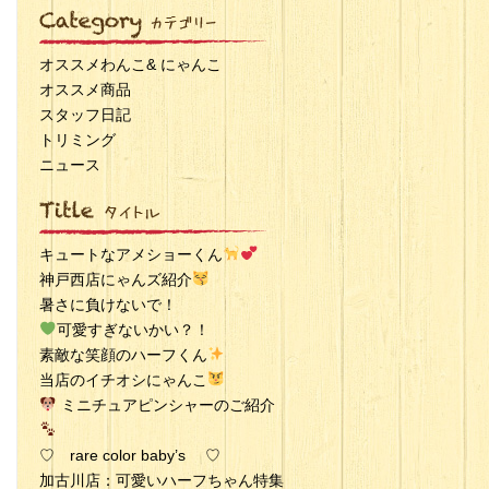
オススメわんこ& にゃんこ
オススメ商品
スタッフ日記
トリミング
ニュース
キュートなアメショーくん
神戸西店にゃんズ紹介
暑さに負けないで！
可愛すぎないかい？！
素敵な笑顔のハーフくん
当店のイチオシにゃんこ
ミニチュアピンシャーのご紹介
♡ rare color baby’s ♡
加古川店：可愛いハーフちゃん特集