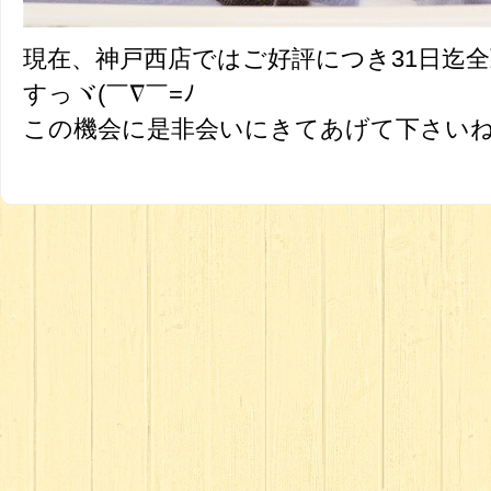
現在、神戸西店ではご好評につき31日迄
すっヾ(￣∇￣=ﾉ
この機会に是非会いにきてあげて下さいねーっ