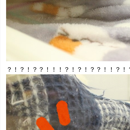
？！？！？？！！！？！？！？？！！？！