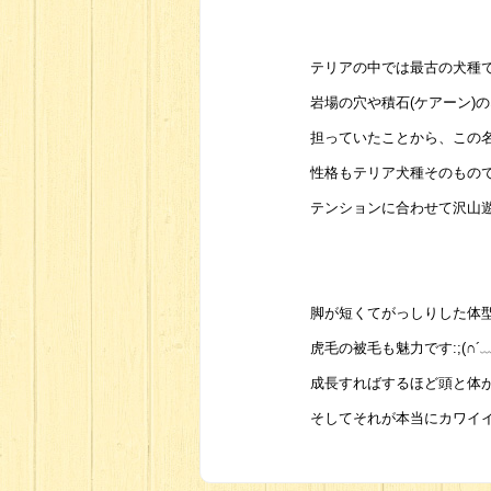
テリアの中では最古の犬種
岩場の穴や積石(ケアーン)
担っていたことから、この
性格もテリア犬種そのもの
テンションに合わせて沢山
脚が短くてがっしりした体
虎毛の被毛も魅力です:;(∩´﹏`
成長すればするほど頭と体
そしてそれが本当にカワイイので