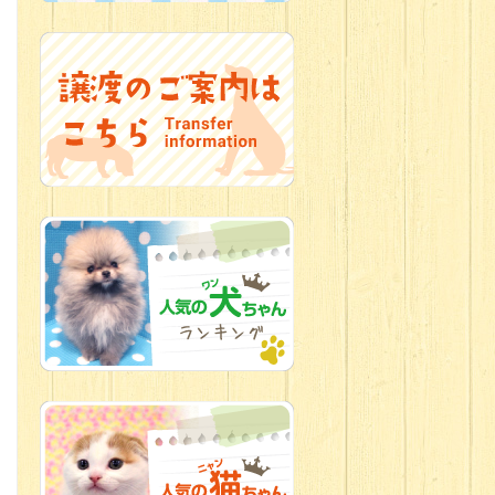
2026.07.09
加古川店：可
愛いハーフちゃん特集
2026.07.06
新入生紹介
2026.07.03
ちびっこワン
コ
2026.07.01
ダラダラな猫
スタッフ
2026.06.27
新入生
2026.06.24
人懐っこすぎ
なわんちゃんず
2026.06.21
転入生のご紹
介(*ﾉωﾉ)