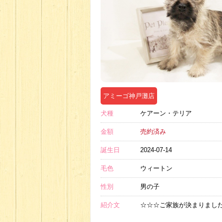
アミーゴ神戸灘店
犬種
ケアーン・テリア
金額
売約済み
誕生日
2024-07-14
毛色
ウィートン
性別
男の子
紹介文
☆☆☆ご家族が決まりまし