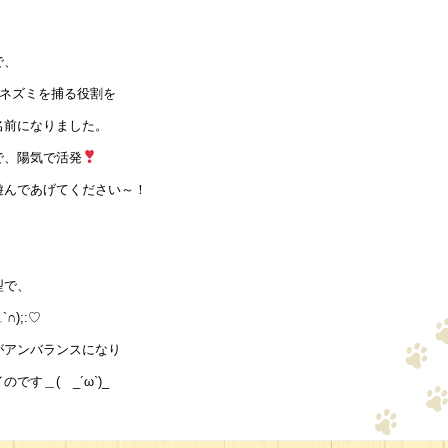
で、
のネズミを捕る役割を
名前になりました。
で、陽気で活発
遊んであげてください～！
型で、
∩);:♡
がアンバランスになり
す＿( _´ω`)_