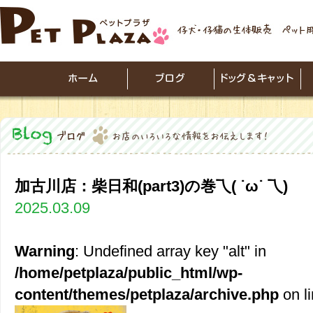
加古川店：柴日和(part3)の巻乁( ˙ω˙ 乁)
2025.03.09
Warning
: Undefined array key "alt" in
/home/petplaza/public_html/wp-
content/themes/petplaza/archive.php
on l