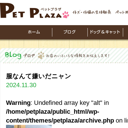
服なんて嫌いだニャン
2024.11.30
Warning
: Undefined array key "alt" in
/home/petplaza/public_html/wp-
content/themes/petplaza/archive.php
on l