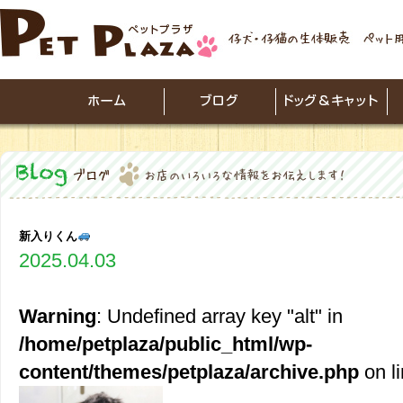
新入りくん
2025.04.03
Warning
: Undefined array key "alt" in
/home/petplaza/public_html/wp-
content/themes/petplaza/archive.php
on l