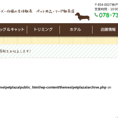
〒654-0027
営業時間：10:00
me/petplaza/public_html/wp-content/themes/petplaza/archive.php
on