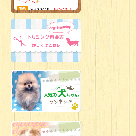
ハーフくん
2026.07.18
当店のイチオ
シにゃんこ
2026.07.15
ミニチュア
ピンシャーのご紹介
2026.07.12
♡ rare color
baby’s ♡
2026.07.09
加古川店：可
愛いハーフちゃん特集
2026.07.06
新入生紹介
2026.07.03
ちびっこワン
コ
2026.07.01
ダラダラな猫
スタッフ
2026.06.27
新入生
2026.06.24
人懐っこすぎ
なわんちゃんず
2026.06.21
転入生のご紹
介(*ﾉωﾉ)