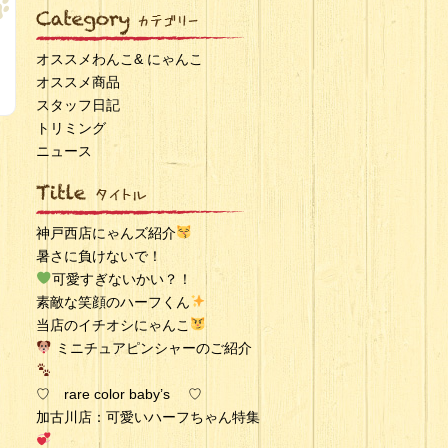
オススメわんこ& にゃんこ
オススメ商品
スタッフ日記
トリミング
ニュース
神戸西店にゃんズ紹介
暑さに負けないで！
可愛すぎないかい？！
素敵な笑顔のハーフくん
当店のイチオシにゃんこ
ミニチュアピンシャーのご紹介
♡ rare color baby’s ♡
加古川店：可愛いハーフちゃん特集