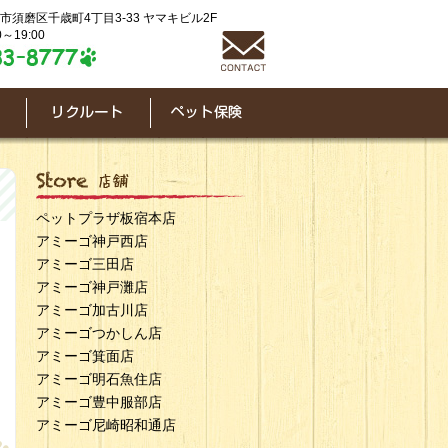
神戸市須磨区千歳町4丁目3-33 ヤマキビル2F
～19:00
ペットプラザ板宿本店
アミーゴ神戸西店
アミーゴ三田店
アミーゴ神戸灘店
アミーゴ加古川店
アミーゴつかしん店
アミーゴ箕面店
アミーゴ明石魚住店
アミーゴ豊中服部店
アミーゴ尼崎昭和通店