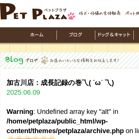
加古川店：成長記録の巻乁( ˙ω˙ 乁)
2025.06.09
Warning
: Undefined array key "alt" in
/home/petplaza/public_html/wp-
content/themes/petplaza/archive.php
on l