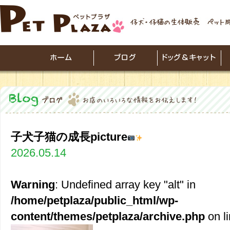
子犬子猫の成長picture
2026.05.14
Warning
: Undefined array key "alt" in
/home/petplaza/public_html/wp-
content/themes/petplaza/archive.php
on l