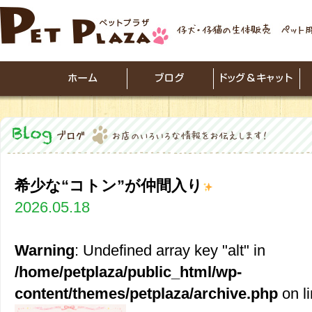
希少な“コトン”が仲間入り
2026.05.18
Warning
: Undefined array key "alt" in
/home/petplaza/public_html/wp-
content/themes/petplaza/archive.php
on l