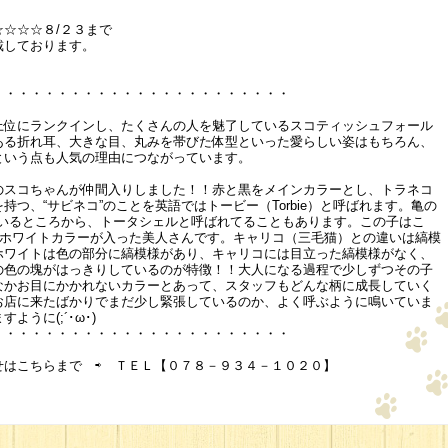
込）
☆☆☆８/２３まで
戴しております。
・・・・・・・・・・・・・・・・・・・・・・・
上位にランクインし、たくさんの人を魅了しているスコティッシュフォール
ある折れ耳、大きな目、丸みを帯びた体型といった愛らしい姿はもちろん、
という点も人気の理由につながっています。
のスコちゃんが仲間入りしました！！赤と黒をメインカラーとし、トラネコ
持つ、“サビネコ”のことを英語ではトービー（Torbie）と呼ばれます。亀の
ll）に似ているところから、トータシェルと呼ばれてることもあります。この子はこ
なホワイトカラーが入った美人さんです。キャリコ（三毛猫）との違いは縞模
ホワイトは色の部分に縞模様があり、キャリコには目立った縞模様がなく、
の色の塊がはっきりしているのが特徴！！大人になる過程で少しずつその子
なかお目にかかれないカラーとあって、スタッフもどんな柄に成長していく
お店に来たばかりでまだ少し緊張しているのか、よく呼ぶように鳴いていま
うに(;´･ω･)
・・・・・・・・・・・・・・・・・・・・・・・
せはこちらまで ⇨ ＴＥＬ【０７８－９３４－１０２０】