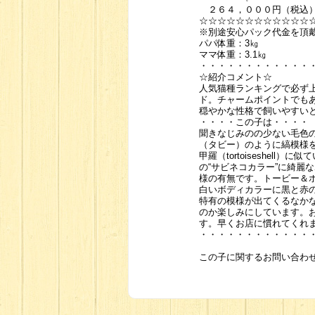
２６４，０００円（税
☆☆☆☆☆☆☆☆☆☆☆☆☆
※別途安心パック代金を頂
パパ体重：3㎏
ママ体重：3.1㎏
・・・・・・・・・・・・
☆紹介コメント☆
人気猫種ランキングで必ず
ド。チャームポイントでも
穏やかな性格で飼いやすい
・・・・この子は・・・・
聞きなじみのの少ない毛色
（タビー）のように縞模様を
甲羅（tortoiseshe
の“サビネコカラー”に綺麗
様の有無です。トービー＆
白いボディカラーに黒と赤
特有の模様が出てくるなか
のか楽しみにしています。
す。早くお店に慣れてくれますよ
・・・・・・・・・・・・
この子に関するお問い合わ