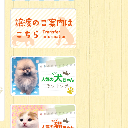
2026.07.09
加古川店：可
愛いハーフちゃん特集
2026.07.06
新入生紹介
2026.07.03
ちびっこワン
コ
2026.07.01
ダラダラな猫
スタッフ
2026.06.27
新入生
2026.06.24
人懐っこすぎ
なわんちゃんず
2026.06.21
転入生のご紹
介(*ﾉωﾉ)