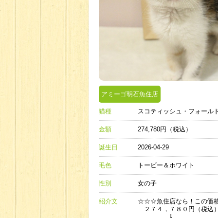
アミーゴ明石魚住店
猫種
スコティッシュ・フォール
金額
274,780円（税込）
誕生日
2026-04-29
毛色
トービー＆ホワイト
性別
女の子
紹介文
☆☆☆魚住店なら！この価
２７４，７８０円（税