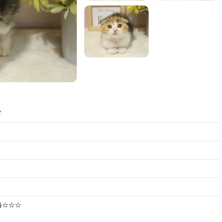
ド
格☆☆☆
込）
⇩