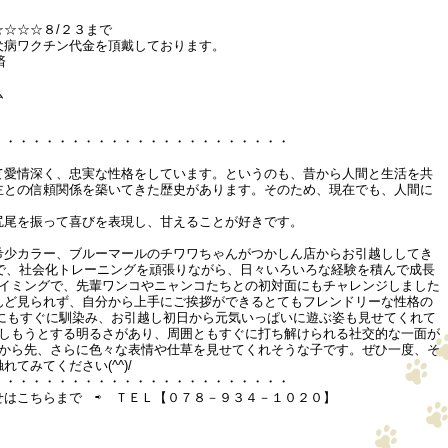
込）
☆☆☆８/２３まで
犬病ワクチン代金を頂戴しております。
済
ム
・・・・・・・・・・・・・・・・・・・・・・・
て愛情深く、忠実な性格をしています。というのも、昔から人間と生活を共
主との信頼関係を築いてきた歴史があります。そのため、現在でも、人間に
。
尻尾を振って喜びを表現し、甘えることが好きです。
希少カラー、ブルーマールのチワワちゃんがつかしん店からお引越ししてき
oomで、社会化トレーニングを頑張りながら、日々いろいろな経験を積んで成長
タイミングで、先輩ワンコやニャンコたちとの初対面にもチャレンジしました
んど見られず、自分から上手にご挨拶ができるとてもフレンドリーな性格の
環境にもすぐに馴染み、お引越し初日から元気いっぱいに遊ぶ姿も見せてくれて
楽しもうとする明るさがあり、周囲ともすぐに打ち解けられる社交的な一面が
これから先、さらに色々な表情や仕草を見せてくれそうな子です。ぜひ一度、そ
てみてください(^^)/
・・・・・・・・・・・・・・・・・・・・・・・
せはこちらまで ⇨ ＴＥＬ【０７８－９３４－１０２０】