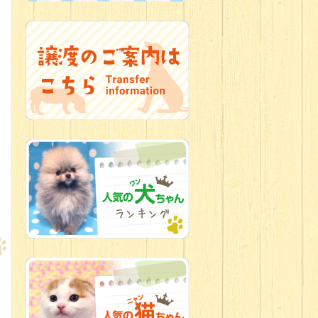
2026.07.09
加古川店：可
愛いハーフちゃん特集
2026.07.06
新入生紹介
2026.07.03
ちびっこワン
コ
2026.07.01
ダラダラな猫
スタッフ
2026.06.27
新入生
2026.06.24
人懐っこすぎ
なわんちゃんず
2026.06.21
転入生のご紹
介(*ﾉωﾉ)