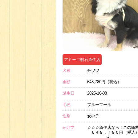
アミーゴ明石魚住店
犬種
チワワ
金額
648,780円（税込）
誕生日
2025-10-08
毛色
ブルーマール
性別
女の子
紹介文
☆☆☆魚住店なら！この価
６４８，７８０円（税