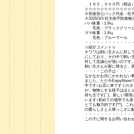
１６５，０００円（税
☆☆☆☆☆☆☆☆☆☆☆☆☆
※別途安心パック代金・狂
※2025/3/3 狂犬病予防接種
パパ体重：1.9㎏
毛色：ブラッククリー
ママ体重：1.8㎏
毛色：ブルーマール
・・・・・・・・・・・・
☆紹介コメント☆
チワワは飼い主さんに対し
にしており、その中で飼い
対して忠誠心が強いのです
飼い主さんが家に帰ると、
・・・・この子は・・・・
なかなかお目にかかれない
ました。ただ今EnjoyR
中です♪お店に来てすぐの
が、物怖じする様子はほと
持ち主です(´`)。新しい
います♪初めての場所でも
とても魅力的です(^^)。
の愛らしさと人懐っこさに触れ
・・・・・・・・・・・・
この子に関するお問い合わ