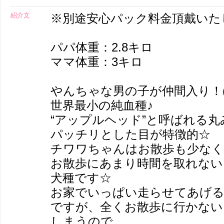
紹介文
※別途安心パック料金頂戴いた
パパ体重：2.8キロ
ママ体重：3キロ
やんちゃな男の子が仲間入り！(*^
世界最小の純血種♪
“アップルヘッド”と呼ばれる
パッチリとした目が特徴的☆
チワワちゃんはお散歩も少なく
お散歩にあまり時間を取れない
犬種です☆
お家でいっぱい走らせてあげる
ですが、全くお散歩に行かない
しまうので