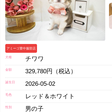
アミーゴ豊中服部店
犬種
チワワ
金額
329,780円（税込）
誕生日
2026-05-02
毛色
レッド＆ホワイト
性別
男の子