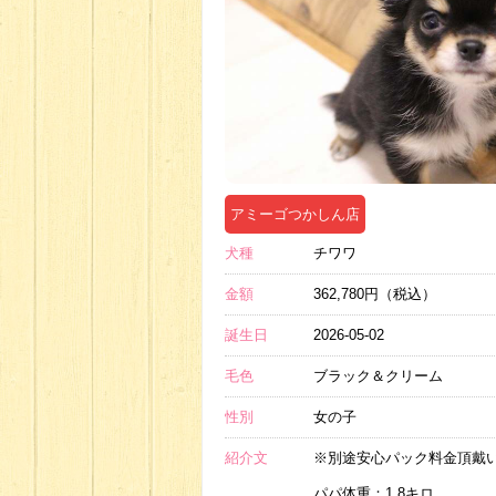
アミーゴつかしん店
犬種
チワワ
金額
362,780円（税込）
誕生日
2026-05-02
毛色
ブラック＆クリーム
性別
女の子
紹介文
※別途安心パック料金頂戴
パパ体重：1.8キロ