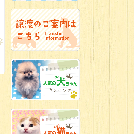
2026.07.06
新入生紹介
2026.07.03
ちびっこワン
コ
2026.07.01
ダラダラな猫
スタッフ
2026.06.27
新入生
2026.06.24
人懐っこすぎ
なわんちゃんず
2026.06.21
転入生のご紹
介(*ﾉωﾉ)
2026.06.18
チョコカラー
にキュン
チワワの女の子