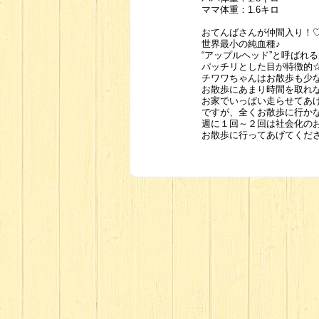
ママ体重：1.6キロ
おてんばさんが仲間入り！
世界最小の純血種♪
“アップルヘッド”と呼ばれ
パッチリとした目が特徴的
チワワちゃんはお散歩も少
お散歩にあまり時間を取れ
お家でいっぱい走らせてあ
ですが、全くお散歩に行か
週に１回～２回は社会化の
お散歩に行ってあげてくださ