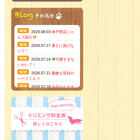
2026.08.03
神戸西店にゃ
んズ紹介
2026.07.27
暑さに負けな
いで！
2026.07.24
可愛すぎな
いかい？！
2026.07.21
素敵な笑顔の
ハーフくん
2026.07.18
当店のイチオ
シにゃんこ
2026.07.15
ミニチュア
ピンシャーのご紹介
2026.07.12
♡ rare color
baby’s ♡
2026.07.09
加古川店：可
愛いハーフちゃん特集