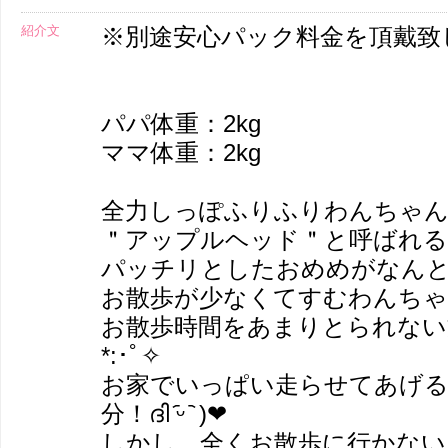
紹介文
※別途安心パック料金を頂戴致
パパ体重：2kg
ママ体重：2kg
全力しっぽふりふりわんちゃん
＂アップルヘッド＂と呼ばれる
パッチリとしたおめめがなん
お散歩が少なくてすむわんち
お散歩時間をあまりとられない
*:･ﾟ✧
お家でいっぱい走らせてあげる
分！ദി ᷇ᵕ ᷆ )❤︎
しかし、全くお散歩に行かない