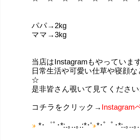
パパ→2kg
ママ→3kg
当店はInstagramもやっています(
日常生活や可愛い仕草や寝顔な
☆
是非皆さん覗いて見てくださいね
コチラをクリック→
Instag
*･゜ﾟ･*:.｡..｡.:*･'
*･゜ﾟ･*:.｡..｡.