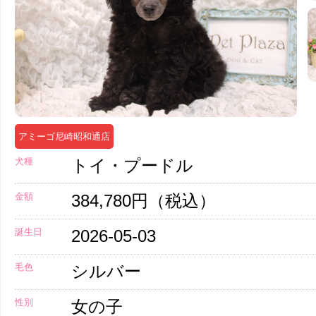
アミーゴ尼崎昭和通店
犬種
トイ・プードル
金額
384,780円（税込）
誕生日
2026-05-03
毛色
シルバー
性別
女の子