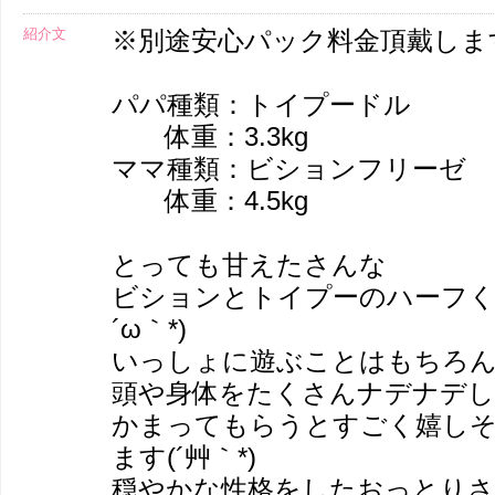
紹介文
※別途安心パック料金頂戴しま
パパ種類：トイプードル
体重：3.3kg
ママ種類：ビションフリーゼ
体重：4.5kg
とっても甘えたさんな
ビションとトイプーのハーフく
´ω｀*)
いっしょに遊ぶことはもちろ
頭や身体をたくさんナデナデし
かまってもらうとすごく嬉し
ます(´艸｀*)
穏やかな性格をしたおっとり