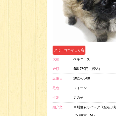
アミーゴつかしん店
犬種
ペキニーズ
金額
406,780円（税込）
誕生日
2026-05-08
毛色
フォーン
性別
男の子
紹介文
※別途安心パック代金を頂
パパ体重：5㎏