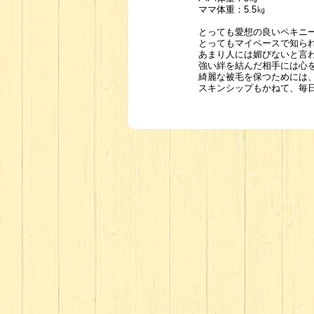
ママ体重：5.5㎏
とっても愛想の良いペキニ
とってもマイペースで知ら
あまり人には媚びないと言
強い絆を結んだ相手には心
綺麗な被毛を保つためには
スキンシップもかねて、毎