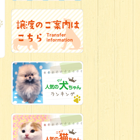
2026.07.09
加古川店：可
愛いハーフちゃん特集
2026.07.06
新入生紹介
2026.07.03
ちびっこワン
コ
2026.07.01
ダラダラな猫
スタッフ
2026.06.27
新入生
2026.06.24
人懐っこすぎ
なわんちゃんず
2026.06.21
転入生のご紹
介(*ﾉωﾉ)