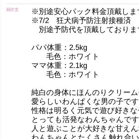
紹介文
※別途安心パック料金頂戴しま
※7/2 狂犬病予防注射接種済
別途予防代を頂戴しておりま
パパ体重：2.5kg
毛色：ホワイト
ママ体重：2.1kg
毛色：ホワイト
純白の身体にほんのりクリーム
愛らしいわんぱくな男の子です
性格は明るく元気で遊び好きな
とっても活発なわんちゃんです
人と遊ぶことが大好きな甘えん
わんちゃんとたくさん触れ合