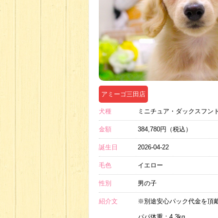
アミーゴ三田店
犬種
ミニチュア・ダックスフン
金額
384,780円（税込）
誕生日
2026-04-22
毛色
イエロー
性別
男の子
紹介文
※別途安心パック代金を頂
パパ体重：4.3kg