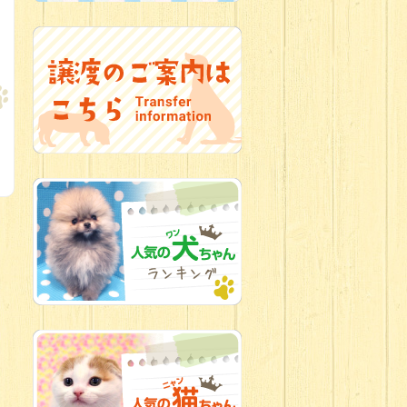
2026.07.09
加古川店：可
愛いハーフちゃん特集
2026.07.06
新入生紹介
2026.07.03
ちびっこワン
コ
2026.07.01
ダラダラな猫
スタッフ
2026.06.27
新入生
2026.06.24
人懐っこすぎ
なわんちゃんず
2026.06.21
転入生のご紹
介(*ﾉωﾉ)