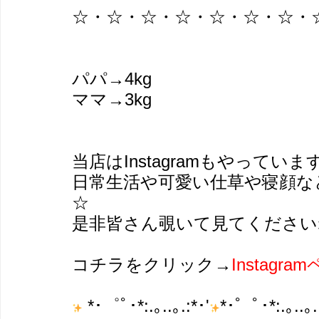
☆・☆・☆・☆・☆・☆・☆・
パパ→4kg
ママ→3kg
当店はInstagramもやっています(
日常生活や可愛い仕草や寝顔な
☆
是非皆さん覗いて見てくださいね
コチラをクリック→
Instag
*･゜ﾟ･*:.｡..｡.:*･'
*･゜ﾟ･*:.｡..｡.