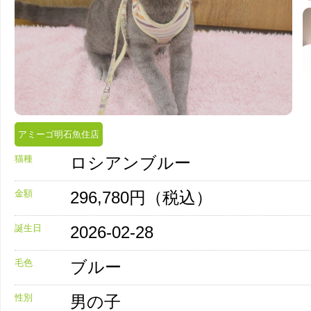
アミーゴ明石魚住店
猫種
ロシアンブルー
金額
296,780円（税込）
誕生日
2026-02-28
毛色
ブルー
性別
男の子