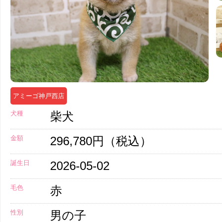
アミーゴ神戸西店
犬種
柴犬
金額
296,780円（税込）
誕生日
2026-05-02
毛色
赤
性別
男の子