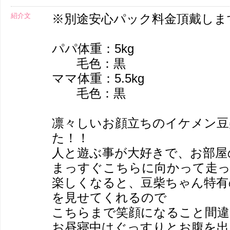
紹介文
※別途安心パック料金頂戴しま
パパ体重：5kg
毛色：黒
ママ体重：5.5kg
毛色：黒
凛々しいお顔立ちのイケメン豆
た！！
人と遊ぶ事が大好きで、お部屋
まっすぐこちらに向かって走って来
楽しくなると、豆柴ちゃん特有
を見せてくれるので
こちらまで笑顔になること間違い
お昼寝中はぐっすりとお腹を出