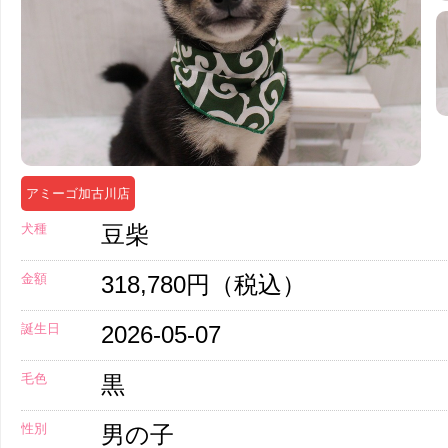
アミーゴ加古川店
犬種
豆柴
金額
318,780円（税込）
誕生日
2026-05-07
毛色
黒
性別
男の子