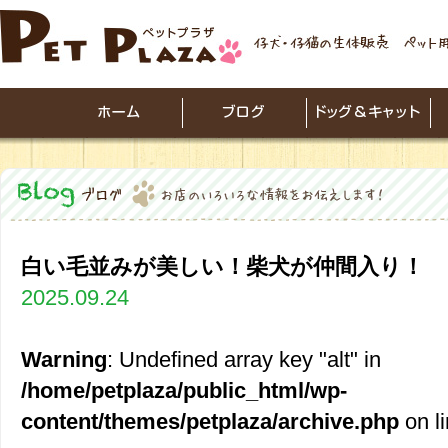
白い毛並みが美しい！柴犬が仲間入り！
2025.09.24
Warning
: Undefined array key "alt" in
/home/petplaza/public_html/wp-
content/themes/petplaza/archive.php
on l