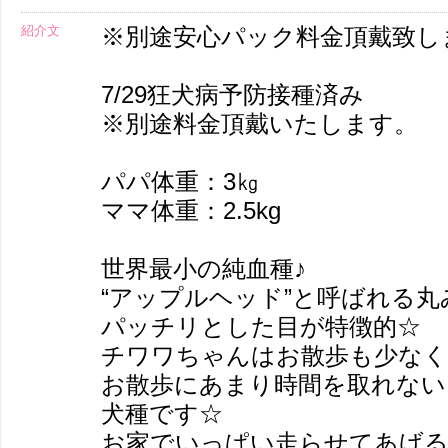
紹介文
※別途安心パック料金頂戴致し
7/29狂犬病予防接種済み
※別途料金頂戴いたします。
パパ体重：3㎏
ママ体重：2.5kg
世界最小の純血種♪
“アップルヘッド”と呼ばれる
パッチリとした目が特徴的☆
チワワちゃんはお散歩も少なく
お散歩にあまり時間を取れない
犬種です☆
お家でいっぱい走らせてあげる