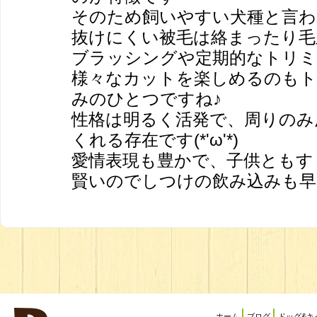
そのため飼いやすい犬種と言わ
抜けにくい被毛は絡まったり毛
ブラッシングや定期的なトリミ
様々なカットを楽しめるのもト
みのひとつですね♪
性格は明るく活発で、周りのみ
くれる存在です(*'ω'*)
愛情表現も豊かで、子供ともす
賢いのでしつけの飲み込みも早
ホーム
ブログ
ドッグ&キ