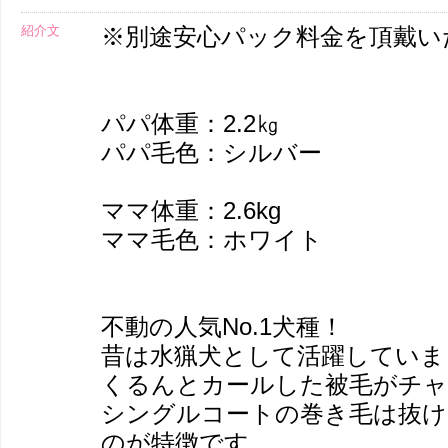
紹介文
※別途安心パック料金を頂戴い
パパ体重：2.2㎏
パパ毛色：シルバー
ママ体重：2.6kg
ママ毛色：ホワイト
不動の人気No.1犬種！
昔は水猟犬として活躍していま
くるんとカールした被毛がチャ
シングルコートの巻き毛は抜け
のが特徴です