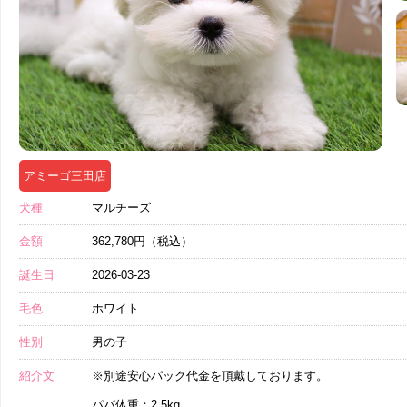
アミーゴ三田店
犬種
マルチーズ
金額
362,780円（税込）
誕生日
2026-03-23
毛色
ホワイト
性別
男の子
紹介文
※別途安心パック代金を頂戴しております。
パパ体重：2.5kg